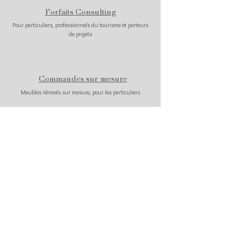
Forfaits Consulting
Pour particuliers, professionnels du tourisme et porteurs
de projets
Commandes sur-mesure
Meubles rénovés sur mesure, pour les particuliers
Support stratégie RSE
Pour les entreprises et responsables RSE
Justine Lamirand
Décoratrice éco responsable
maisongabriac@gmail.com
06.52.49.75.83
www.instagram.com/maisongabriac